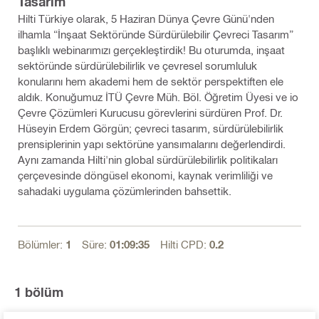
Tasarım
Hilti Türkiye olarak, 5 Haziran Dünya Çevre Günü'nden
ilhamla “İnşaat Sektöründe Sürdürülebilir Çevreci Tasarım”
başlıklı webinarımızı gerçekleştirdik! Bu oturumda, inşaat
sektöründe sürdürülebilirlik ve çevresel sorumluluk
konularını hem akademi hem de sektör perspektiften ele
aldık. Konuğumuz İTÜ Çevre Müh. Böl. Öğretim Üyesi ve io
Çevre Çözümleri Kurucusu görevlerini sürdüren Prof. Dr.
Hüseyin Erdem Görgün; çevreci tasarım, sürdürülebilirlik
prensiplerinin yapı sektörüne yansımalarını değerlendirdi.
Aynı zamanda Hilti'nin global sürdürülebilirlik politikaları
çerçevesinde döngüsel ekonomi, kaynak verimliliği ve
sahadaki uygulama çözümlerinden bahsettik.
Bölümler:
1
Süre:
01:09:35
Hilti CPD:
0.2
1
bölüm