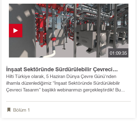
01:09:35
İnşaat Sektöründe Sürdürülebilir Çevreci
Tasarım
Hilti Türkiye olarak, 5 Haziran Dünya Çevre Günü'nden
ilhamla düzenlediğimiz “İnşaat Sektöründe Sürdürülebilir
Çevreci Tasarım” başlıklı webinarımızı gerçekleştirdik! Bu
oturumda, inşaat sektöründe sürdürülebilirlik ve çevresel
sorumluluk konularını hem akademi hem de sektör
Bölüm
1
perspektiften ele aldık. Konuğumuz İTÜ Çevre Müh. Böl.
Öğretim Üyesi ve io Çevre Çözümleri Kurucusu görevlerini
sürdüren Prof. Dr. Hüseyin Erdem Görgün; çevreci tasarım,
sürdürülebilirlik prensiplerinin yapı sektörüne yansımalarını
değerlendirdi. Aynı zamanda Hilti'nin global sürdürülebilirlik