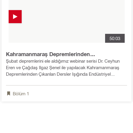
50:03
Kahramanmaraş Depremlerinden
Öğrendiklerimizle Endüstriyel Binalarda
Şubat depremlerini ele aldığımız webinar serisi Dr. Ceyhun
Deprem Risk Yönetimi
Eren ve Çağdaş Ilgaz Şenel ile yapılacak Kahramanmaraş
Depremlerinden Çıkarılan Dersler Işığında Endüstriyel
Binalarda Deprem Risk Yönetimi webinarı ile tamamladık.
Bölüm
1