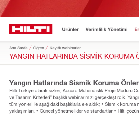
Ürünler
Verimlilik Yönetimi
E
Ana Sayfa
Öğren
Kayıtlı webinarlar
YANGIN HATLARINDA SISMIK KORUMA Ö
Hilti Türkiye olarak sizleri, Accuro Mühendislik Proje Müdürü 
ve Tasarım Kriterleri” başlıklı webinarımızı gerçekleştirdik. Yangın tesisatlarında deprem güvenliği ve sismik koruma önlemlerini
tüm yönleri ile aşağıdaki başlıklarla ele aldık; • Sismik koruma nedir, neden ihtiyaç duyarız? • Tasarım kriterleri ve mühendislik
yaklaşımları, • Güncel yönetmelikler ve standartlar • Hilti çözüml