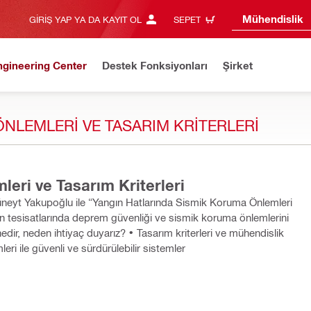
Mühendislik
GIRIŞ YAP YA DA KAYIT OL
SEPET
ngineering Center
Destek Fonksiyonları
Şirket
NLEMLERI VE TASARIM KRITERLERI
Yangın Hatlarında Sismik Koruma Önlemleri ve Tasarım Kriterleri
Cüneyt Yakupoğlu ile “Yangın Hatlarında Sismik Koruma Önlemleri
eri ile güvenli ve sürdürülebilir sistemler