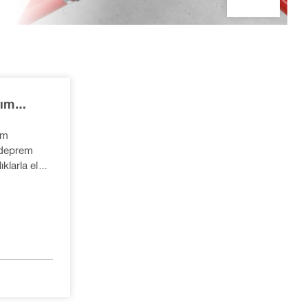
rım
ım
klarla ele
ti