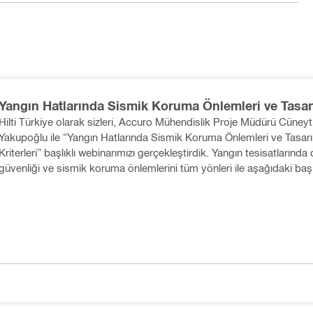
Yangın Hatlarında Sismik Koruma Önlemleri ve Tasa
Kriterleri
Hilti Türkiye olarak sizleri, Accuro Mühendislik Proje Müdürü Cüneyt
Yakupoğlu ile “Yangın Hatlarında Sismik Koruma Önlemleri ve Tasar
Kriterleri” başlıklı webinarımızı gerçekleştirdik. Yangın tesisatlarında deprem
güvenliği ve sismik koruma önlemlerini tüm yönleri ile aşağıdaki başlı
ık; • Sismik koruma nedir, neden ihtiyaç duyarız? • Tasarım kriterleri ve
mühendislik yaklaşımları, • Güncel yönetmelikler ve standartlar • Hil
çözümleri ile güvenli ve sürdürülebilir sistemler