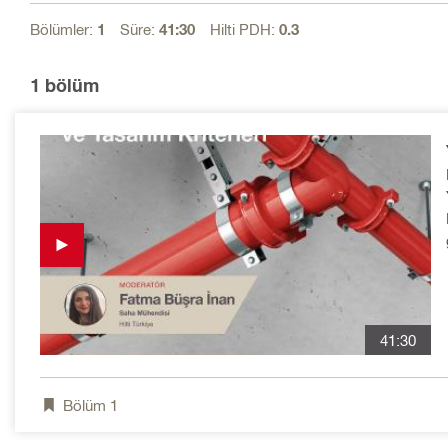
Bölümler:
1
Süre:
41:30
Hilti PDH:
0.3
1
bölüm
ald
41:30
Bölüm
1