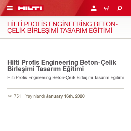
IÇERIĞE GEÇ
GIRIŞ YAP YA DA KAYIT 
SEPET
HILTI PROFIS ENGINEERING BETON-
ÇELIK BIRLEŞIMI TASARIM EĞITIMI
02:47
Hilti Profis Engineering Beton-Çelik
Birleşimi Tasarım Eğitimi
Hilti Profis Engineering Beton-Çelik Birleşimi Tasarım Eğitimi
751
Yayınlandı
January 16th, 2020