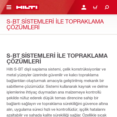
IÇERIĞE GEÇ
GIRIŞ YAP YA DA KAYIT 
SEPET
S-BT SİSTEMLERİ İLE TOPRAKLAMA
ÇÖZÜMLERİ
02:40
S-BT SİSTEMLERİ İLE TOPRAKLAMA
ÇÖZÜMLERİ
Hilti S-BT dişli saplama sistemi, çelik konstrüksiyonlar ve
metal yüzeyler üzerinde güvenilir ve kalıcı topraklama
bağlantıları oluşturmak amacıyla geliştirilmiş mekanik bir
sabitleme çözümüdür. Sistemi kullanarak kaynak ve delme
işlemlerine ihtiyaç duymadan ana malzemeye kontrollü
şekilde nüfuz ederek düşük temas direncine sahip bir
bağlantı sağlayın ve topraklama sürekliliğini güvence altına
alın, uygulama süreci hızlı ve kontrollüdür; işçilik hatalarını
azaltabilir ve sahada kalite sürekliliği sağlar. Özellikle sıcak