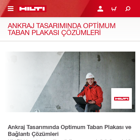
IÇERIĞE GEÇ
GIRIŞ YAP YA DA KAYIT 
SEPET
ANKRAJ TASARIMINDA OPTIMUM
TABAN PLAKASI ÇÖZÜMLERI
Ankraj Tasarımında Optimum Taban Plakası ve
Bağlantı Çözümleri