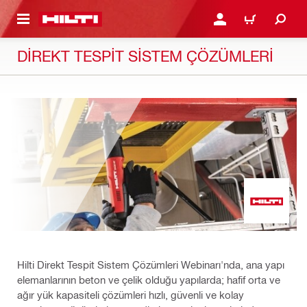
IÇERIĞE GEÇ
GIRIŞ YAP YA DA KAYIT 
SEPET
DİREKT TESPİT SİSTEM ÇÖZÜMLERİ
Hilti Direkt Tespit Sistem Çözümleri Webinarı'nda, ana yapı
elemanlarının beton ve çelik olduğu yapılarda; hafif orta ve
ağır yük kapasiteli çözümleri hızlı, güvenli ve kolay