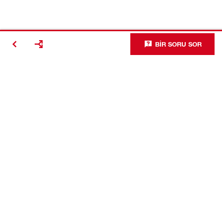
BIR SORU SOR
İletişim
Hızlı Linkler
Hakkımızda
Verimlilik Yönetimi