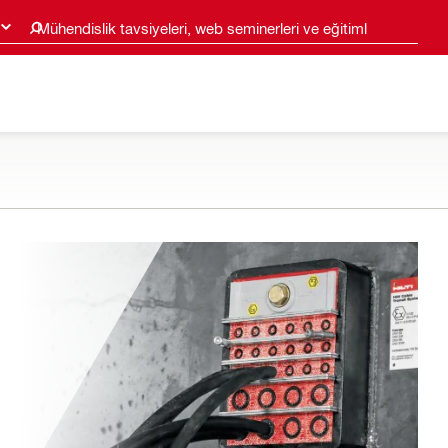
Mühendislik tavsiyeleri, web seminerleri ve eğitimler