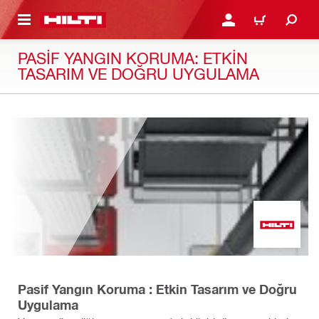
IÇERIĞE GEÇ
GIRIŞ YAP YA DA KAYIT 
SEPET
PASIF YANGIN KORUMA: ETKIN
TASARIM VE DOĞRU UYGULAMA
Pasif Yangın Koruma : Etkin Tasarım ve Doğru
Uygulama