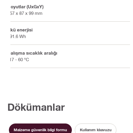
Boyutlar (UxGxY)
157 x 87 x 99 mm
Akü enerjisi
291.6 Wh
Çalışma sıcaklık aralığı
-17 - 60 °C
Dökümanlar
Malzeme güvenlik bilgi formu
Kullanım klıavuzu