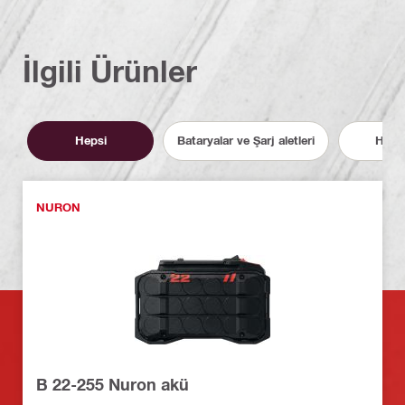
İlgili Ürünler
Hepsi
Bataryalar ve Şarj aletleri
Hizme
NURON
B 22-255 Nuron akü