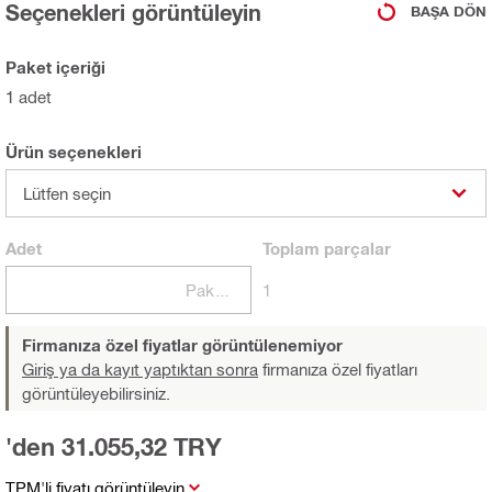
Seçenekleri görüntüleyin
BAŞA DÖN
Paket içeriği
1 adet
Ürün seçenekleri
Lütfen seçin
Adet
Toplam
parçalar
Paketler
1
Firmanıza özel fiyatlar görüntülenemiyor
Giriş ya da kayıt yaptıktan sonra
firmanıza özel fiyatları
görüntüleyebilirsiniz.
'den 31.055,32 TRY
TPM'li fiyatı görüntüleyin