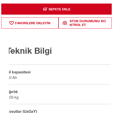
SEPETE EKLE
STOK DURUMUNU KO
FAVORILERE EKLEYIN
NTROL ET
Teknik Bilgi
Pil kapasitesi
9,0 Ah
Ağırlık
2.03 kg
Boyutlar (UxGxY)