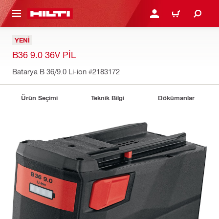
IÇERIĞE GEÇ
GIRIŞ YAP YA DA KAYIT 
SEPET
YENI
B36 9.0 36V PIL
Batarya B 36/9.0 Li-ion
#2183172
Ürün Seçimi
Teknik Bilgi
Dökümanlar