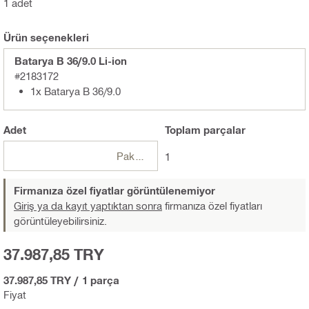
1 adet
Ürün seçenekleri
Batarya B 36/9.0 Li-ion
#2183172
1x Batarya B 36/9.0
Adet
Toplam
parçalar
Paketler
1
Firmanıza özel fiyatlar görüntülenemiyor
Giriş ya da kayıt yaptıktan sonra
firmanıza özel fiyatları
görüntüleyebilirsiniz.
37.987,85 TRY
37.987,85 TRY
/
1 parça
Fiyat