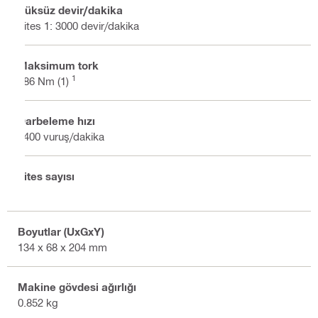
Yüksüz devir/dakika
Vites 1: 3000 devir/dakika
Maksimum tork
1
186 Nm (1)
Darbeleme hızı
4400 vuruş/dakika
Vites sayısı
1
Boyutlar (UxGxY)
134 x 68 x 204 mm
Makine gövdesi ağırlığı
0.852 kg