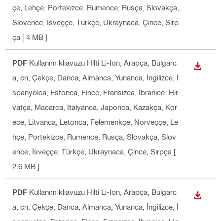
çe, Lehçe, Portekizce, Rumence, Rusça, Slovakça,
Slovence, İsveççe, Türkçe, Ukraynaca, Çince, Sırp
ça
[ 4 MB ]
PDF
Kullanım klıavuzu Hilti Li-Ion
, Arapça, Bulgarc
İNDIR
a, cn, Çekçe, Danca, Almanca, Yunanca, İngilizce, İ
spanyolca, Estonca, Fince, Fransızca, İbranice, Hır
vatça, Macarca, İtalyanca, Japonca, Kazakça, Kor
ece, Litvanca, Letonca, Felemenkçe, Norveççe, Le
hçe, Portekizce, Rumence, Rusça, Slovakça, Slov
ence, İsveççe, Türkçe, Ukraynaca, Çince, Sırpça
[
2.6 MB ]
PDF
Kullanım klıavuzu Hilti Li-Ion
, Arapça, Bulgarc
İNDIR
a, cn, Çekçe, Danca, Almanca, Yunanca, İngilizce, İ