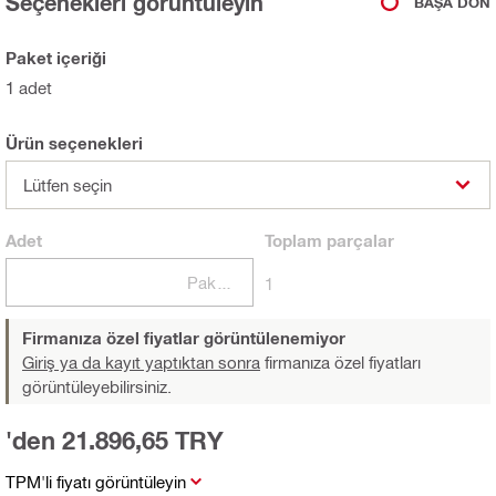
Seçenekleri görüntüleyin
BAŞA DÖN
Paket içeriği
1 adet
Ürün seçenekleri
Lütfen seçin
Adet
Toplam
parçalar
Paketler
1
Firmanıza özel fiyatlar görüntülenemiyor
Giriş ya da kayıt yaptıktan sonra
firmanıza özel fiyatları
görüntüleyebilirsiniz.
'den 21.896,65 TRY
TPM'li fiyatı görüntüleyin