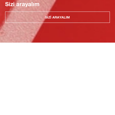
Sizi arayalım
SIZI ARAYALIM