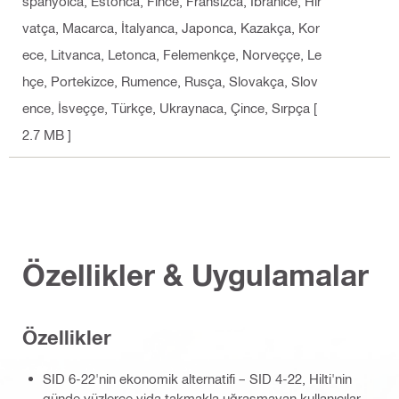
spanyolca, Estonca, Fince, Fransızca, İbranice, Hır
vatça, Macarca, İtalyanca, Japonca, Kazakça, Kor
ece, Litvanca, Letonca, Felemenkçe, Norveççe, Le
hçe, Portekizce, Rumence, Rusça, Slovakça, Slov
ence, İsveççe, Türkçe, Ukraynaca, Çince, Sırpça
[
2.7 MB ]
Özellikler & Uygulamalar
Özellikler
SID 6-22'nin ekonomik alternatifi – SID 4-22, Hilti'nin
günde yüzlerce vida takmakla uğraşmayan kullanıcılar