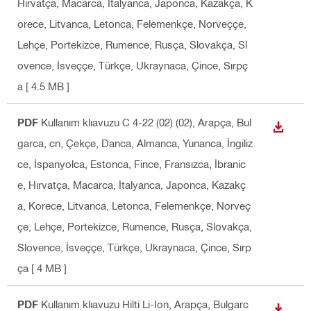
Hırvatça, Macarca, İtalyanca, Japonca, Kazakça, K
orece, Litvanca, Letonca, Felemenkçe, Norveççe,
Lehçe, Portekizce, Rumence, Rusça, Slovakça, Sl
ovence, İsveççe, Türkçe, Ukraynaca, Çince, Sırpç
a
[ 4.5 MB ]
PDF
Kullanım klıavuzu C 4-22 (02) (02)
, Arapça, Bul
İNDIR
garca, cn, Çekçe, Danca, Almanca, Yunanca, İngiliz
ce, İspanyolca, Estonca, Fince, Fransızca, İbranic
e, Hırvatça, Macarca, İtalyanca, Japonca, Kazakç
a, Korece, Litvanca, Letonca, Felemenkçe, Norveç
çe, Lehçe, Portekizce, Rumence, Rusça, Slovakça,
Slovence, İsveççe, Türkçe, Ukraynaca, Çince, Sırp
ça
[ 4 MB ]
PDF
Kullanım klıavuzu Hilti Li-Ion
, Arapça, Bulgarc