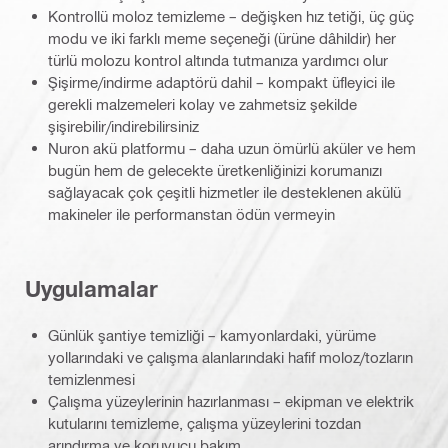
Kontrollü moloz temizleme – değişken hız tetiği, üç güç
modu ve iki farklı meme seçeneği (ürüne dâhildir) her
türlü molozu kontrol altında tutmanıza yardımcı olur
Şişirme/indirme adaptörü dahil – kompakt üfleyici ile
gerekli malzemeleri kolay ve zahmetsiz şekilde
şişirebilir/indirebilirsiniz
Nuron akü platformu – daha uzun ömürlü aküler ve hem
bugün hem de gelecekte üretkenliğinizi korumanızı
sağlayacak çok çeşitli hizmetler ile desteklenen akülü
makineler ile performanstan ödün vermeyin
Uygulamalar
Günlük şantiye temizliği – kamyonlardaki, yürüme
yollarındaki ve çalışma alanlarındaki hafif moloz/tozların
temizlenmesi
Çalışma yüzeylerinin hazırlanması – ekipman ve elektrik
kutularını temizleme, çalışma yüzeylerini tozdan
arındırma ve koruyucu bakım