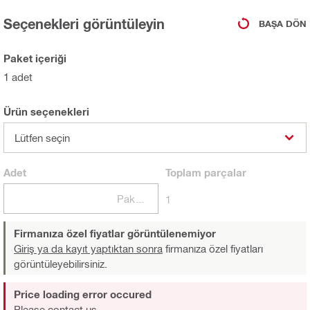
Seçenekleri görüntüleyin
BAŞA DÖN
Paket içeriği
1 adet
Ürün seçenekleri
Lütfen seçin
Adet
Toplam
parçalar
Paketler
1
Firmanıza özel fiyatlar görüntülenemiyor
Giriş ya da kayıt yaptıktan sonra
firmanıza özel fiyatları
görüntüleyebilirsiniz.
Price loading error occured
Please contact us