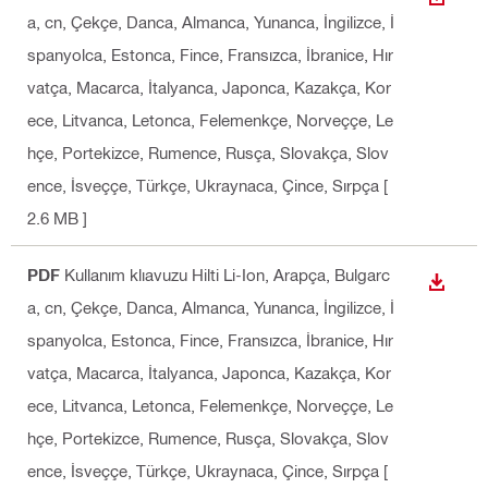
İNDIR
a, cn, Çekçe, Danca, Almanca, Yunanca, İngilizce, İ
spanyolca, Estonca, Fince, Fransızca, İbranice, Hır
vatça, Macarca, İtalyanca, Japonca, Kazakça, Kor
ece, Litvanca, Letonca, Felemenkçe, Norveççe, Le
hçe, Portekizce, Rumence, Rusça, Slovakça, Slov
ence, İsveççe, Türkçe, Ukraynaca, Çince, Sırpça
[
2.6 MB ]
PDF
Kullanım klıavuzu Hilti Li-Ion
, Arapça, Bulgarc
İNDIR
a, cn, Çekçe, Danca, Almanca, Yunanca, İngilizce, İ
spanyolca, Estonca, Fince, Fransızca, İbranice, Hır
vatça, Macarca, İtalyanca, Japonca, Kazakça, Kor
ece, Litvanca, Letonca, Felemenkçe, Norveççe, Le
hçe, Portekizce, Rumence, Rusça, Slovakça, Slov
ence, İsveççe, Türkçe, Ukraynaca, Çince, Sırpça
[