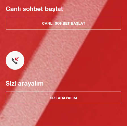
Canlı sohbet başlat
CANLI SOHBET BAŞLAT
Sizi arayalım
SIZI ARAYALIM