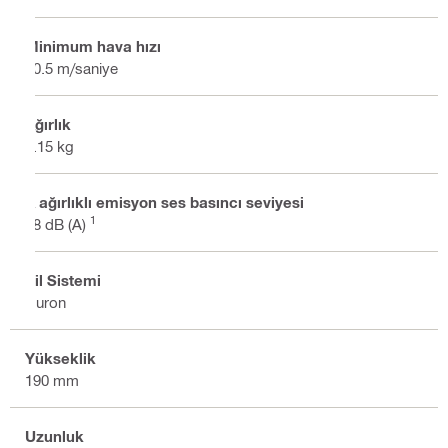
Minimum hava hızı
50.5 m/saniye
Ağırlık
1.15 kg
A ağırlıklı emisyon ses basıncı seviyesi
1
88 dB (A)
Pil Sistemi
Nuron
Yükseklik
190 mm
Uzunluk