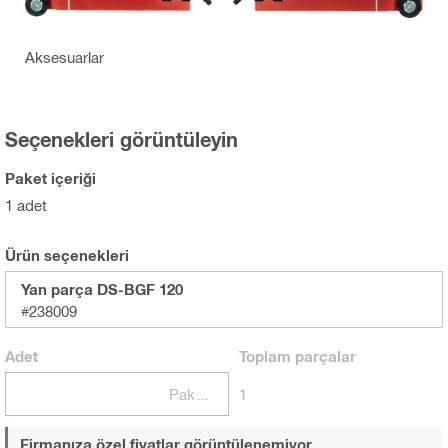
Aksesuarlar
Seçenekleri görüntüleyin
Paket içeriği
1 adet
Ürün seçenekleri
Yan parça DS-BGF 120
#238009
Adet
Toplam
parçalar
Paketler
1
Firmanıza özel fiyatlar görüntülenemiyor