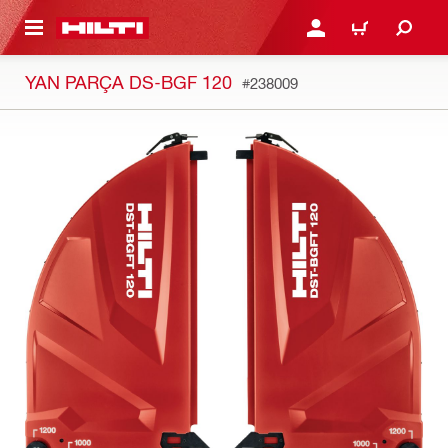
IÇERIĞE GEÇ
GIRIŞ YAP YA DA KAYIT 
SEPET
YAN PARÇA DS-BGF 120
#238009