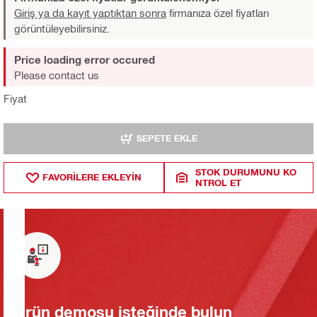
Giriş ya da kayıt yaptıktan sonra
firmanıza özel fiyatları
görüntüleyebilirsiniz.
Price loading error occured
Please contact us
Fiyat
SEPETE EKLE
STOK DURUMUNU KO
FAVORILERE EKLEYIN
NTROL ET
Ürün demosu isteğinde bulun