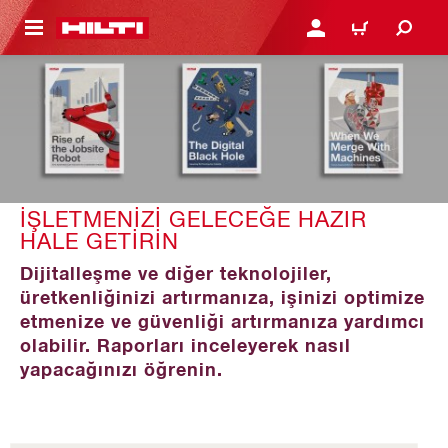
IÇERIĞE GEÇ
GIRIŞ YAP YA DA KAYIT 
SEPET
İŞLETMENIZI GELECEĞE HAZIR
HALE GETIRIN
Dijitalleşme ve diğer teknolojiler,
üretkenliğinizi artırmanıza, işinizi optimize
etmenize ve güvenliği artırmanıza yardımcı
olabilir. Raporları inceleyerek nasıl
yapacağınızı öğrenin.