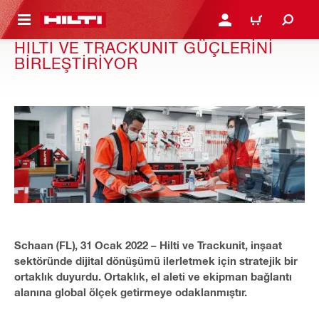
IÇERIĞE GEÇ
GIRIŞ YAP YA DA KAYIT 
SEPET
HILTI VE TRACKUNIT GÜÇLERINI
BIRLEŞTIRIYOR
Schaan (FL), 31 Ocak 2022 – Hilti ve Trackunit, inşaat
sektöründe dijital dönüşümü ilerletmek için stratejik bir
ortaklık duyurdu. Ortaklık, el aleti ve ekipman bağlantı
alanına global ölçek getirmeye odaklanmıştır.