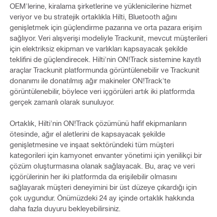
OEM'lerine, kiralama şirketlerine ve yüklenicilerine hizmet
veriyor ve bu stratejik ortaklıkla Hilti, Bluetooth ağını
genişletmek için güçlendirme pazarına ve orta pazara erişim
sağlıyor. Veri alışverişi modeliyle Trackunit, mevcut müşterileri
için elektriksiz ekipman ve varlıkları kapsayacak şekilde
teklifini de güçlendirecek. Hilti'nin ON!Track sistemine kayıtlı
araçlar Trackunit platformunda görüntülenebilir ve Trackunit
donanımı ile donatılmış ağır makineler ON!Track'te
görüntülenebilir, böylece veri içgörüleri artık iki platformda
gerçek zamanlı olarak sunuluyor.
Ortaklık, Hilti'nin ON!Track çözümünü hafif ekipmanların
ötesinde, ağır el aletlerini de kapsayacak şekilde
genişletmesine ve inşaat sektöründeki tüm müşteri
kategorileri için kamyonet envanter yönetimi için yenilikçi bir
çözüm oluşturmasına olanak sağlayacak. Bu, araç ve veri
içgörülerinin her iki platformda da erişilebilir olmasını
sağlayarak müşteri deneyimini bir üst düzeye çıkardığı için
çok uygundur. Önümüzdeki 24 ay içinde ortaklık hakkında
daha fazla duyuru bekleyebilirsiniz.