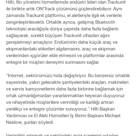
Hilti, filo yönetimi hizmetlerinde endüstri lideri olan Trackunit
ile birlikte artık ON!Track çözümünü güçlendirebiliyor. Aynı
zamanda Trackunit platformu, el aletleriyle ilgili ek verilerle
zenginleştirilecektir. Ortaklık ayrıca, gelişmiş Bluetooth
teknolojisi aracılığıyla dünya çapında daha fazla bağlantı
sağlayarak, sürekli büyüyen Trackunit cihazları ağını
genişletmeyi amaçlıyor. Endüstrinin daha küçük araç ve
ekipmanlardaki etiketleri algılamasını, araç ve ekipman
verilerinden içgörüler elde etmesini ve platformlar arasında
entegre bir müşteri deneyimi sunmasını sağlar.
“İnternet, sektörümüzü hızla değiştiriyor. Bu benzersiz ortaklık
sayesinde, yakın gelecekte şantiyelerdeki araçları, makineleri
ve servis kamyonetlerini daha fazla birbirine bağlamak için
ortak uzmanlığımızdan yararlanmaktan heyecan duyuyoruz
ve nihayetinde müşterilere verimliliği ve karlılığı artıran
yenilikçi ve entegre çözümler sunuyoruz." Hilti Başkan
Yardımcısı ve El Aleti Hizmetleri İş Birimi Başkanı Michael
Neidow, şunları söyledi:
Verimliliği artırmak ve sektördeki arıza sürelerini ortadan