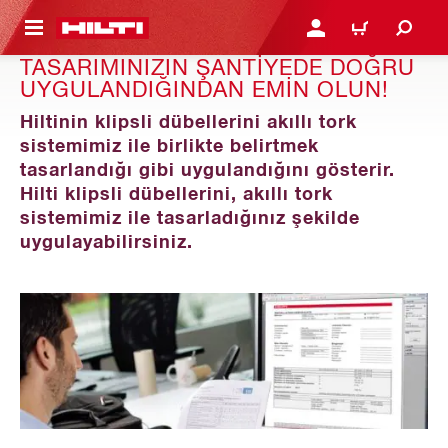
IÇERIĞE GEÇ
GIRIŞ YAP YA DA KAYIT 
SEPET
TASARIMINIZIN ŞANTİYEDE DOĞRU
UYGULANDIĞINDAN EMİN OLUN!
Hiltinin klipsli dübellerini akıllı tork
sistemimiz ile birlikte belirtmek
tasarlandığı gibi uygulandığını gösterir.
Hilti klipsli dübellerini, akıllı tork
sistemimiz ile tasarladığınız şekilde
uygulayabilirsiniz.