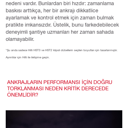
nedeni vardır. Bunlardan biri hızdır: zamanlama
baskısı arttıkça, her bir ankrajı dikkatlice
ayarlamak ve kontrol etmek için zaman bulmak
pratikte imkansızdır. Üstelik, bunu farkedebilecek
deneyimli şantiye uzmanları her zaman sahada
olamayabilir.
*Şu anda sadece Hilti HST3 ve HST2 klipsli dübellerin seçilen boyutları için tasarlanmıştır.
Ayrıntılar için Hilti ile iletişime geçin.
ANKRAJLARIN PERFORMANSI İÇİN DOĞRU
TORKLANMASI NEDEN KRİTİK DERECEDE
ÖNEMLİDİR?