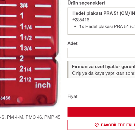
Ürün seçenekleri
Hedef plakası PRA 51 (CM/IN
#285416
1x Hedef plakası PRA 51 (
Adet
Firmanıza özel fiyatlar görü
Giriş ya da kayıt yaptıktan sonr
Fiyat
 PD-S, PM 4-M, PMC 46, PMP 45
FAVORILERE EKL