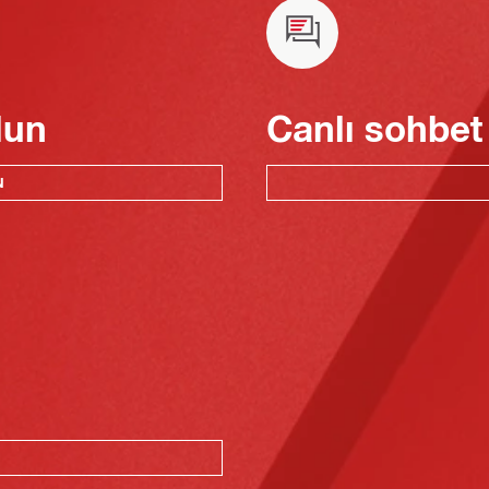
lun
Canlı sohbet
N