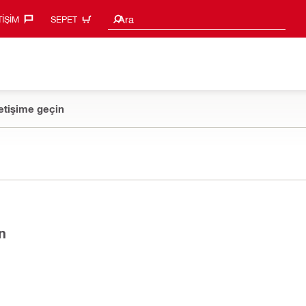
Arama Önerileri
Ara
TIŞIM‎
SEPET
etişime geçin
n