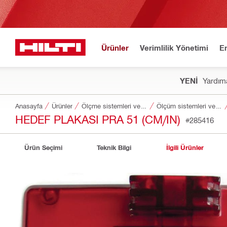
Ürünler
Verimlilik Yönetimi
E
YENİ
Yardıma
Anasayfa
Ürünler
Ölçme sistemleri ve tarayıcılar
Ölçüm sistemleri ve tarayıcılar için aksesuarlar
HEDEF PLAKASI PRA 51 (CM/IN)
#285416
Ürün Seçimi
Teknik Bilgi
İlgili Ürünler