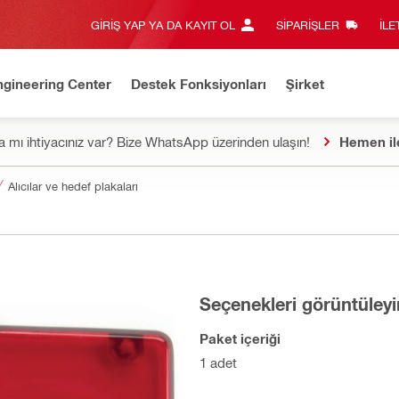
GIRIŞ YAP YA DA KAYIT OL
SIPARIŞLER
İLE
ngineering Center
Destek Fonksiyonları
Şirket
 mı ihtiyacınız var? Bize WhatsApp üzerinden ulaşın!
Hemen il
Alıcılar ve hedef plakaları
Seçenekleri görüntüleyi
Paket içeriği
1 adet