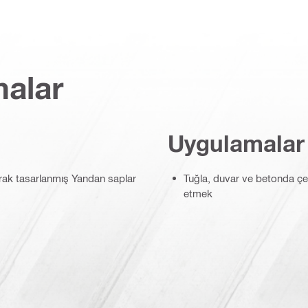
malar
Uygulamalar
arak tasarlanmış Yandan saplar
Tuğla, duvar ve betonda çeşi
etmek