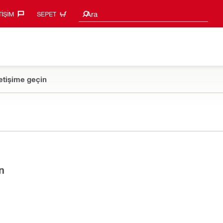
Arama Önerileri
Ara
TIŞIM‎
SEPET
etişime geçin
n