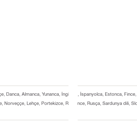
çe, Danca, Almanca, Yunanca, İngilizce, İspanyolca, Estonca, Fince, 
, Norveççe, Lehçe, Portekizce, Rumence, Rusça, Sardunya dili, Sl