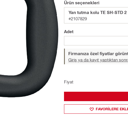
Ürün seçenekleri
Yan tutma kolu TE SH-STD 2
#2107829
Adet
Firmanıza özel fiyatlar görü
Giriş ya da kayıt yaptıktan sonr
Fiyat
FAVORILERE EKL