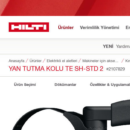
Ürünler
Verimlilik Yönetimi
E
YENİ
Yardıma
Anasayfa
Ürünler
Elektrikli el aletleri
Makineler için aksesuarlar
Kı
YAN TUTMA KOLU TE SH-STD 2
#2107829
Ürün Seçimi
Dökümanlar
Özellikler & Uygulamal