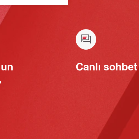
lun
Canlı sohbet
N