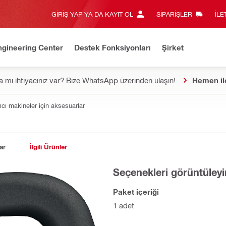
GIRIŞ YAP YA DA KAYIT OL
SIPARIŞLER
İLE
ngineering Center
Destek Fonksiyonları
Şirket
 mı ihtiyacınız var? Bize WhatsApp üzerinden ulaşın!
Hemen il
rıcı makineler için aksesuarlar
ar
İlgili Ürünler
Seçenekleri görüntüleyi
Paket içeriği
1 adet